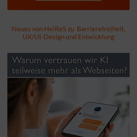
Neues von HeiReS zu Barrierefreiheit,
UX/UI-Design und Entwicklung