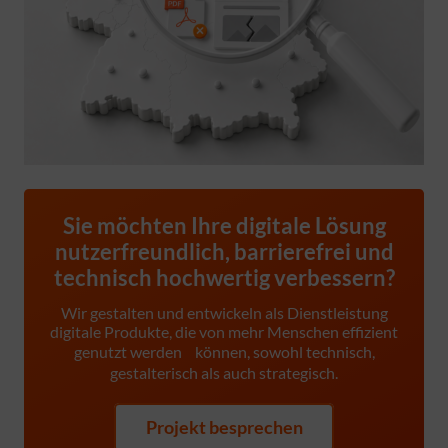
Sie möchten Ihre digitale Lösung
nutzerfreundlich, barrierefrei und
technisch hochwertig verbessern?
Wir gestalten und entwickeln als Dienstleistung
digitale Produkte, die von mehr Menschen effizient
genutzt werden können, sowohl technisch,
gestalterisch als auch strategisch.
Projekt besprechen