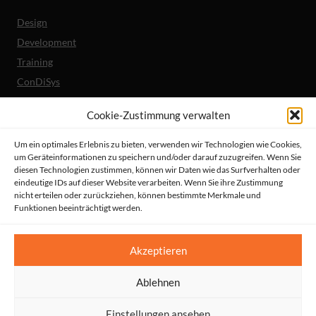
Design
Development
Training
ConDiSys
Barrierefreiheit
Cookie-Zustimmung verwalten
Mobile Lösungen
Um ein optimales Erlebnis zu bieten, verwenden wir Technologien wie Cookies,
um Geräteinformationen zu speichern und/oder darauf zuzugreifen. Wenn Sie
Unternehmen
diesen Technologien zustimmen, können wir Daten wie das Surfverhalten oder
Referenzen
eindeutige IDs auf dieser Website verarbeiten. Wenn Sie ihre Zustimmung
nicht erteilen oder zurückziehen, können bestimmte Merkmale und
Aktuelles
Funktionen beeinträchtigt werden.
Erklärung zur Barrierefreiheit
© HeiReS GmbH
Akzeptieren
Suche
|
Impressum
|
AGBs
|
Datenschutz
|
Kontakt
Ablehnen
Einstellungen ansehen