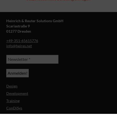
Heinrich & Reuter Solutions GmbH
Scariastraße 9
01277 Dresden
+49-351-65615776
info@heires.net
Design
Development
Training
ConDiSys
Barrierefreiheit