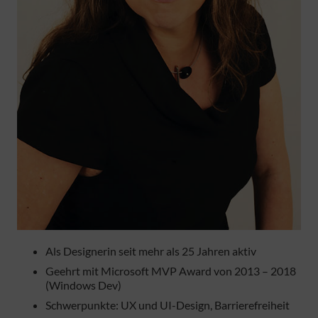
Als Designerin seit mehr als 25 Jahren aktiv
Geehrt mit Microsoft MVP Award von 2013 – 2018
(Windows Dev)
Schwerpunkte: UX und UI-Design, Barrierefreiheit