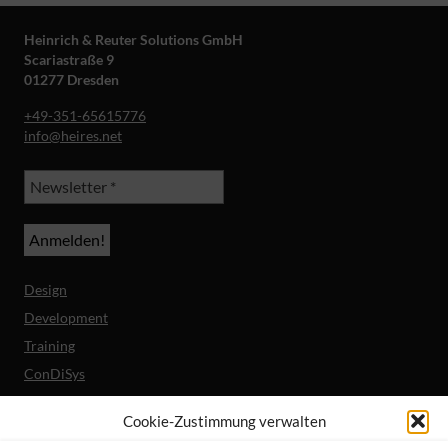
Heinrich & Reuter Solutions GmbH
Scariastraße 9
01277 Dresden
+49-351-65615776
info@heires.net
Design
Development
Training
ConDiSys
Barrierefreiheit
Cookie-Zustimmung verwalten
Mobile Lösungen