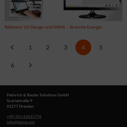
Referenz: UI-Design und XAML – Branche Energie
1
2
3
4
5
6
Heinrich & Reuter Solutions GmbH
Scariastraße 9
01277 Dresden
+49-351-65615776
info@heires.net