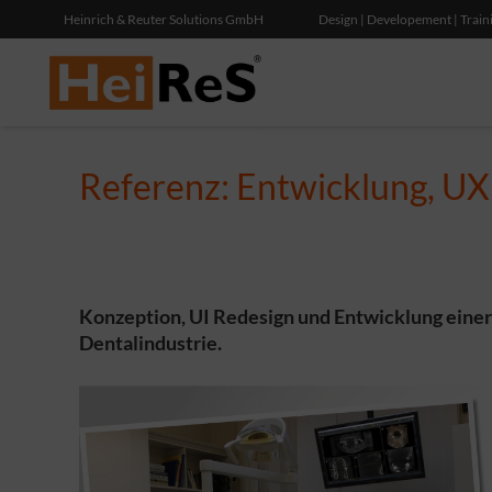
Heinrich & Reuter Solutions GmbH
Design | Developement | Train
Referenz: Entwicklung, UX
Konzeption, UI Redesign und Entwicklung einer
Dentalindustrie.