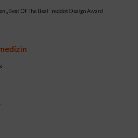
ten „Best Of The Best“ reddot Design Award
medizin
:
o