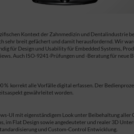
zifischen Kontext der Zahnmedizin und Dentalindustrie be
ich sehr breit gefächert und damit herausfordernd. Wir w
ig für Design und Usability für Embedded Systems, Pro
iews. Auch ISO-9241-Prüfungen und -Beratung für neue 
% korrekt alle Vorfälle digital erfassen. Der Bedienprozes
heitsaspekt gewährleitet worden.
ws-UI mit eigenständigem Look unter Beibehaltung aller 
ns, im Flat Design sowie angedeuteter und realer 3D Unte
Standardisierung und Custom-Control Entwicklung.