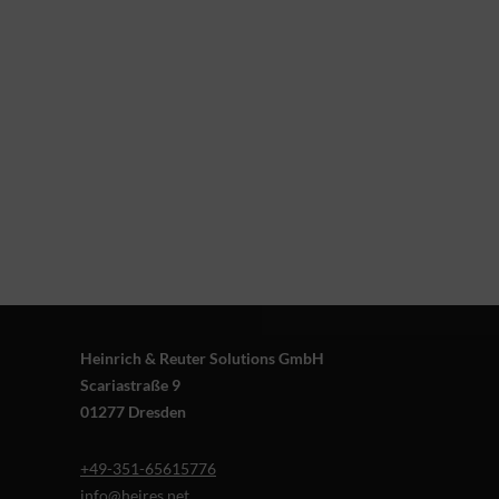
Heinrich & Reuter Solutions GmbH
Scariastraße 9
01277 Dresden
+49-351-65615776
info@heires.net