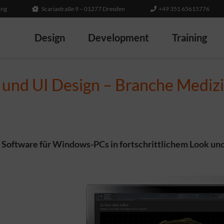
ing
Scariastraße 9 – 01277 Dresden
+49 351 65615776
Design
Development
Training
 und UI Design – Branche Mediz
 Software für Windows-PCs in fortschrittlichem Look und