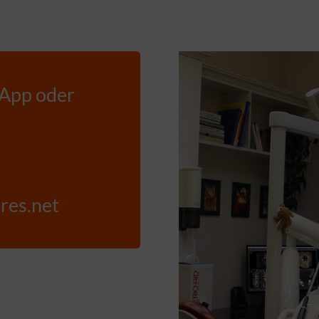
 App oder
res.net