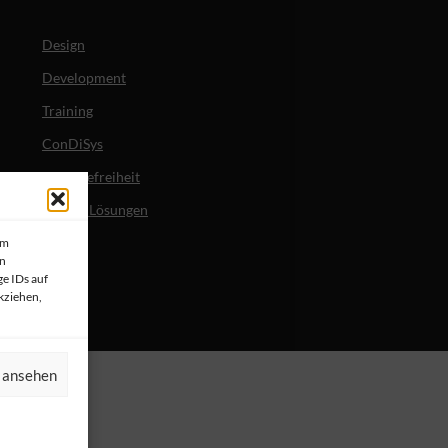
Design
Development
Training
ConDiSys
Barrierefreiheit
Mobile Lösungen
um
en
e IDs auf
kziehen,
n ansehen