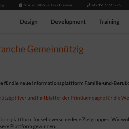
ing
Scariastraße 9 – 01277 Dresden
+49 351 65615776
Design
Development
Training
Branche Gemeinnützig
 für die neue Informationsplattform Familie-und-Beruf.o
ionsplattform für sehr verschiedene Zielgruppen. Wir wol
sere Plattform gewinnen.