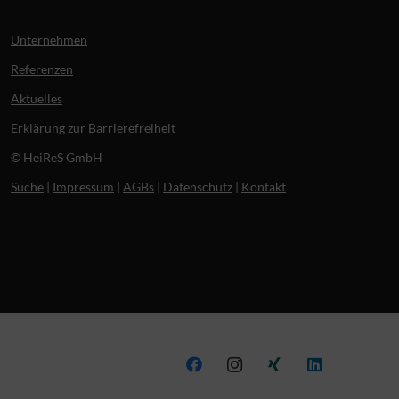
Unternehmen
Referenzen
Aktuelles
Erklärung zur Barrierefreiheit
© HeiReS GmbH
Suche
|
Impressum
|
AGBs
|
Datenschutz
|
Kontakt