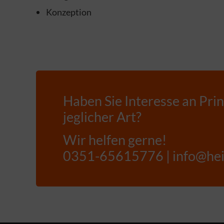
Konzeption
Haben Sie Interesse an Pri
jeglicher Art?
Wir helfen gerne!
0351-65615776 | info@hei