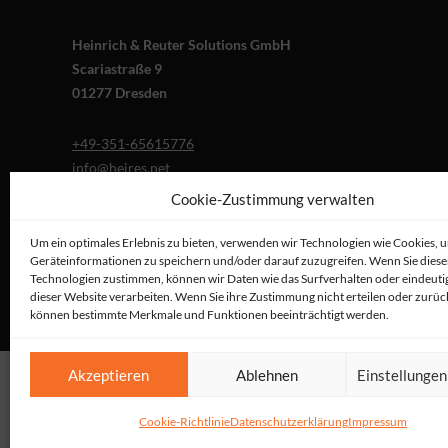
Heinrich & Reuter Solutions GmbH
Scariastraße 9
01277 Dresden
+49-351-65615776
info@heires.net
Cookie-Zustimmung verwalten
Um ein optimales Erlebnis zu bieten, verwenden wir Technologien wie Cookies, 
Geräteinformationen zu speichern und/oder darauf zuzugreifen. Wenn Sie dies
Technologien zustimmen, können wir Daten wie das Surfverhalten oder eindeutig
dieser Website verarbeiten. Wenn Sie ihre Zustimmung nicht erteilen oder zurüc
können bestimmte Merkmale und Funktionen beeinträchtigt werden.
Akzeptieren
Ablehnen
Einstellunge
Cookie-Richtlinie
Datenschutzerklärung
Impressum