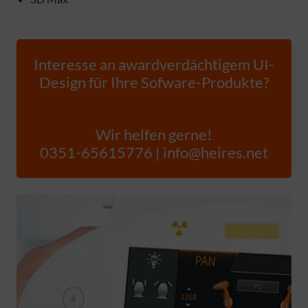
Interesse an awardverdächtigem UI-
Design für Ihre Sofware-Produkte?
Wir helfen gerne!
0351-65615776 | info@heires.net