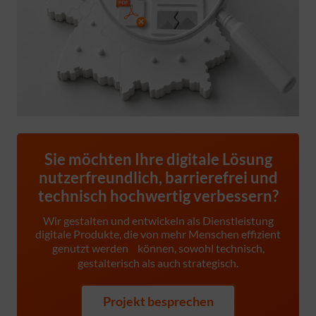
Sie möchten Ihre digitale Lösung
nutzerfreundlich, barrierefrei und
technisch hochwertig verbessern?
Wir gestalten und entwickeln als Dienstleistung
digitale Produkte, die von mehr Menschen effizient
genutzt werden können, sowohl technisch,
gestalterisch als auch strategisch.
Projekt besprechen