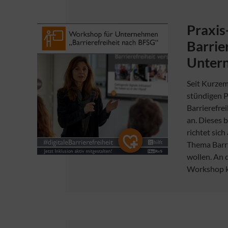
Praxi
Barrier
Unter
Seit Kurzem
stündigen 
Barrierefre
an. Dieses
richtet sich 
Thema Barri
wollen. An 
Workshop 