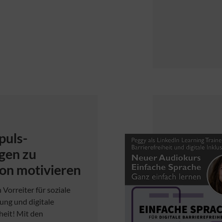
puls-
gen zu
ion motivieren
n Vorreiter für soziale
ng und digitale
heit! Mit den