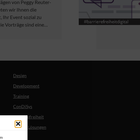
rägen von Peggy Reuter-
eten wir Ihnen die
 Ihr Event sozial zu
Die Vorträge sind eine…
Design
Development
Training
ConDiSys
Barrierefreiheit
Mobile Lösungen
um