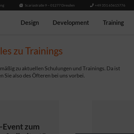
ing
Scariastraße 9 – 01277 Dresden
+49 351 65615776
Design
Development
Training
es zu Trainings
elmäßig zu aktuellen Schulungen und Trainings. Da ist
en Sie also des Öfteren bei uns vorbei.
-Event zum