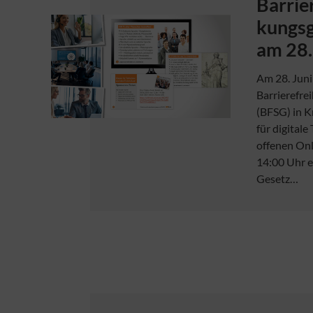
Barrie
kungsg
am 28.
Am 28. Juni
Barrierefre
(BFSG) in K
für digitale
offenen Onl
14:00 Uhr e
Gesetz…