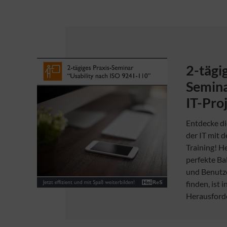
2-tägi
Semina
IT-Pro
Entdecke di
der IT mit 
Training! H
perfekte Ba
und Benutze
finden, ist 
Herausford