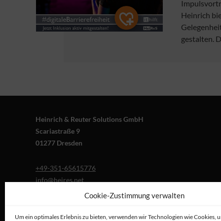
Impulsvort
Heinrich bi
Gelegenheit,
gestalten. 
Heinrich & Reuter Solutions GmbH
Scariastraße 9
01277 Dresden
+49-351-65615776
info@heires.net
Cookie-Zustimmung verwalten
Um ein optimales Erlebnis zu bieten, verwenden wir Technologien wie Cookies, 