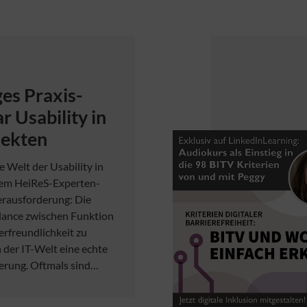
ges Praxis-
r Usability in
jekten
e Welt der Usability in
dem HeiReS-Experten-
erausforderung: Die
lance zwischen Funktion
rfreundlichkeit zu
in der IT-Welt eine echte
erung. Oftmals sind…