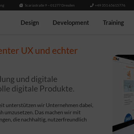
ing
Scariastraße 9 – 01277 Dresden
+49 351 65615776
Design
Development
Training
lenter UX und echter
ung und digitale
lle digitale Produkte.
heit unterstützen wir Unternehmen dabei,
snah umzusetzen. Das machen wir mit
gen, die nachhaltig, nutzerfreundlich