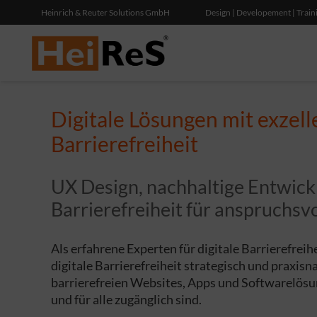
Heinrich & Reuter Solutions GmbH
Design | Developement | Train
Digitale Lösungen mit exzel
Barrierefreiheit
UX Design, nachhaltige Entwickl
Barrierefreiheit für anspruchsvo
Als erfahrene Experten für digitale Barrierefrei
digitale Barrierefreiheit strategisch und praxi
barrierefreien Websites, Apps und Softwarelösun
und für alle zugänglich sind.