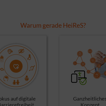
Warum gerade HeiReS?
okus auf digitale
Ganzheitliche
arrierefreiheit
Konzept