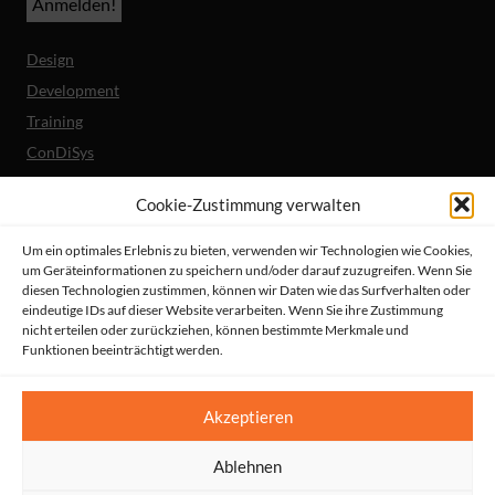
Design
Development
Training
ConDiSys
Barrierefreiheit
Cookie-Zustimmung verwalten
Mobile Lösungen
Um ein optimales Erlebnis zu bieten, verwenden wir Technologien wie Cookies,
um Geräteinformationen zu speichern und/oder darauf zuzugreifen. Wenn Sie
Unternehmen
diesen Technologien zustimmen, können wir Daten wie das Surfverhalten oder
Referenzen
eindeutige IDs auf dieser Website verarbeiten. Wenn Sie ihre Zustimmung
nicht erteilen oder zurückziehen, können bestimmte Merkmale und
Aktuelles
Funktionen beeinträchtigt werden.
Erklärung zur Barrierefreiheit
© HeiReS GmbH
Akzeptieren
Suche
|
Impressum
|
AGBs
|
Datenschutz
|
Kontakt
Ablehnen