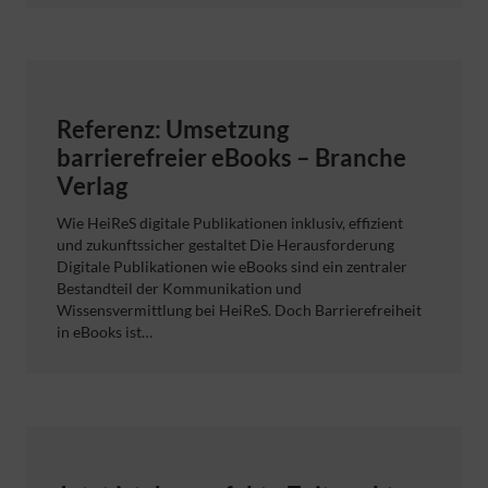
Referenz: Umsetzung
barrierefreier eBooks – Branche
Verlag
Wie HeiReS digitale Publikationen inklusiv, effizient
und zukunftssicher gestaltet Die Herausforderung
Digitale Publikationen wie eBooks sind ein zentraler
Bestandteil der Kommunikation und
Wissensvermittlung bei HeiReS. Doch Barrierefreiheit
in eBooks ist…