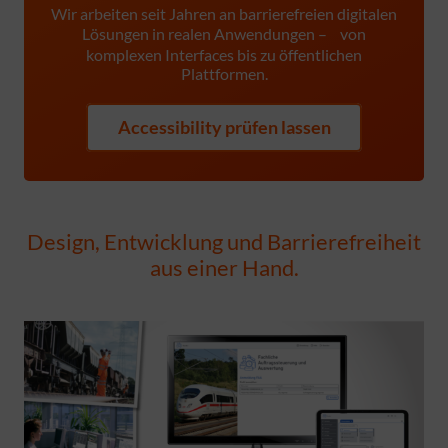
Wir arbeiten seit Jahren an barrierefreien digitalen
Lösungen in realen Anwendungen – von
komplexen Interfaces bis zu öffentlichen
Plattformen.
Accessibility prüfen lassen
Design, Entwicklung und Barrierefreiheit
aus einer Hand.