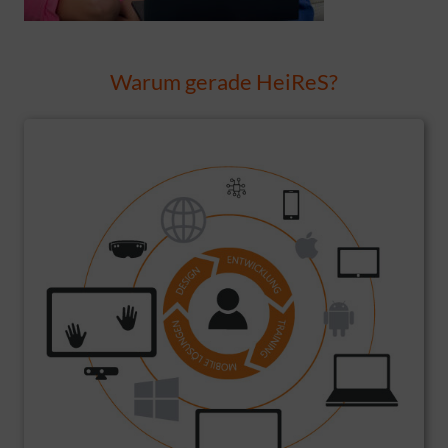
Warum gerade HeiReS?