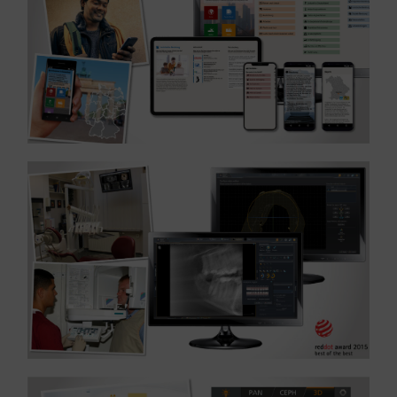
Gemeinnützig
Referenz: UXDesign Entwicklung – Branche
MEHR ERFAHREN ...
Medizin
Referenz: Entwicklung, UX und UI Design – Branche
MEHR ERFAHREN ...