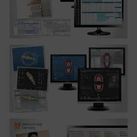
MEHR ERFAHREN ...
Referenz: UX und UIDesign – Branche Medizin
MEHR ERFAHREN ...
[/vc_row]