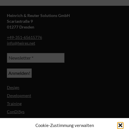
Heinrich & Reuter Solutions GmbH
Scariastraße 9
01277 Dresden
+49-351-65615776
info@heires.net
Design
Development
Training
ConDiSys
Barrierefreiheit
Cookie-Zustimmung verwalten
Mobile Lösungen