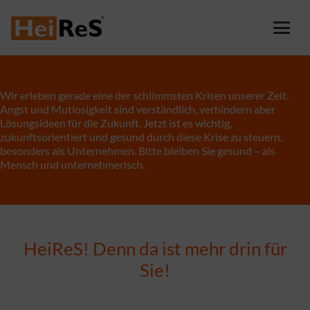
Wir erleben gerade eine der schlimmsten Krisen unserer Zeit.
Angst und Mutlosigkeit sind verständlich, verhindern aber
Lösungsideen für die Zukunft. Jetzt ist es wichtig,
zukunftsorientiert und gesund durch diese Krise zu steuern,
besonders als Unternehmen. Bitte bleiben Sie gesund – als
Mensch und unternehmerisch.
HeiReS! Denn da ist mehr drin für
Sie!