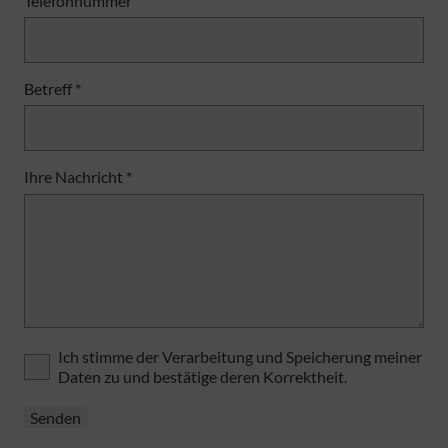
Telefonnummer
Betreff *
Ihre Nachricht *
Ich stimme der Verarbeitung und Speicherung meiner
Daten zu und bestätige deren Korrektheit.
Bitte lasse dieses Feld leer.
Bitte lasse dieses Feld leer.