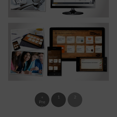
MEHR ERFAHREN ...
Windows App – Branche Bildung
Referenz: Entwicklung, UX und UI Design einer
«
1
2
Pre
vio
us