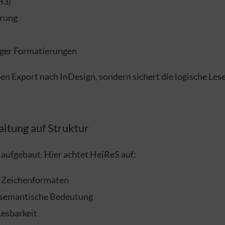
H3)
erung
iger Formatierungen
 den Export nach InDesign, sondern sichert die logische L
taltung auf Struktur
 aufgebaut. Hier achtet HeiReS auf:
 Zeichenformaten
e semantische Bedeutung
Lesbarkeit