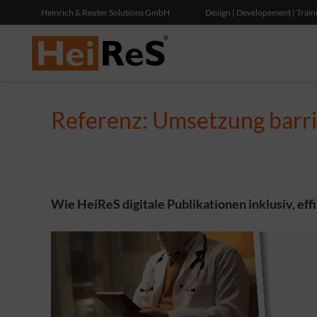
Heinrich & Reuter Solutions GmbH
Design | Developement | Train
Referenz: Umsetzung barri
Wie HeiReS digitale Publikationen inklusiv, eff