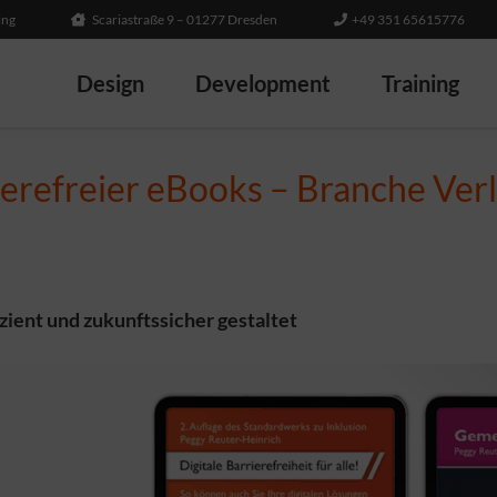
ing
Scariastraße 9 – 01277 Dresden
+49 351 65615776
Design
Development
Training
erefreier eBooks – Branche Ver
izient und zukunftssicher gestaltet