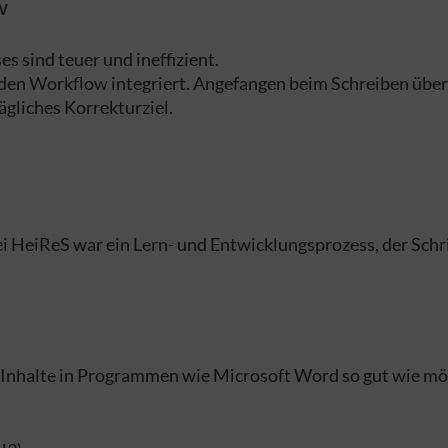
w
 sind teuer und ineffizient.
 den Workflow integriert. Angefangen beim Schreiben über
rägliches Korrekturziel.
 HeiReS war ein Lern- und Entwicklungsprozess, der Schritt
Inhalte in Programmen wie Microsoft Word so gut wie mögl