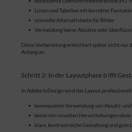
konsistente Überschriftenhierarchie (H1–
Listen und Tabellen mit korrekter Formati
sinnvolle Alternativtexte für Bilder
Vermeidung leerer Absätze oder überflüss
Diese Vorbereitung erleichtert später nicht nur
Anfang an.
Schritt 2: In der Layoutphase trifft Ges
In Adobe InDesign wird das Layout professionell
konsequente Verwendung von Absatz- und
keine rein visuellen Hervorhebungen ohn
klare, kontrastreiche Gestaltung und gute 