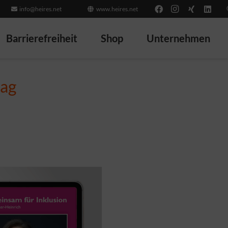
info@heires.net
www.heires.net
Barrierefreiheit
Shop
Unternehmen
lag