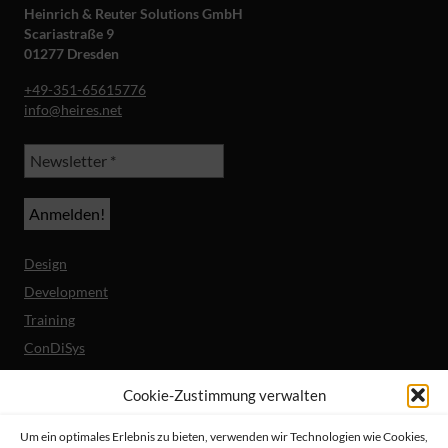
Heinrich & Reuter Solutions GmbH
Scariastraße 9
01277 Dresden
+49-351-65615776
info@heires.net
Design
Development
Training
ConDiSys
Barrierefreiheit
Cookie-Zustimmung verwalten
Mobile Lösungen
Um ein optimales Erlebnis zu bieten, verwenden wir Technologien wie Cookies,