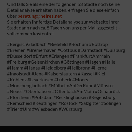
Und falls Sie als eine der folgenden 53 Städte noch keine
Detailanalyse erhalten haben, erfragen Sie diese einfach
über
beratung@heires.net
Sie erhalten Ihr fertige Detailanalyse zur Webseite Ihrer
Stadt dann nach ca. 5 Tagen von uns per Mail zugestellt –
vollkommen kostenfrei.
#BergischGladbach #Bielefeld #Bochum #Bottrop
#Bremen #Bremerhaven #Cottbus #Darmstadt #Duisburg
#Düsseldorf #Erfurt #Erlangen #FrankfurtAmMain
#Freiburg #Gelsenkirchen #Göttingen #Hagen #Halle
#Hamm #Hanau #Heidelberg #Heilbronn #Herne
#Ingolstadt #Jena #Kaiserslautern #Kassel #Kiel
#Koblenz #Leverkusen #Lübeck #Moers
#Mönchengladbach #MülheimAnDerRuhr #Münster
#Neuss #Oberhausen #OffenbachAmMain #Osnabrück
#Pforzheim #Potsdam #Recklinghausen #Regensburg
#Remscheid #Reutlingen #Rostock #Salzgitter #Solingen
#Trier #Ulm #Wiesbaden #Würzburg