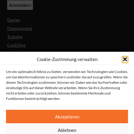
Design
Development
Training
ConDiSys
Barrierefreiheit
Cookie-Zustimmung verwalten
Mobile Lösungen
Um ein optimales Erlebnis zu bieten, verwenden wir Technologien wie Cookies,
um Geräteinformationen zu speichern und/oder darauf zuzugreifen. Wenn Sie
Unternehmen
diesen Technologien zustimmen, können wir Daten wie das Surfverhalten oder
Referenzen
eindeutige IDs auf dieser Website verarbeiten. Wenn Sie ihre Zustimmung
nicht erteilen oder zurückziehen, können bestimmte Merkmale und
Aktuelles
Funktionen beeinträchtigt werden.
Erklärung zur Barrierefreiheit
© HeiReS GmbH
Akzeptieren
Suche
|
Impressum
|
AGBs
|
Datenschutz
|
Kontakt
Ablehnen