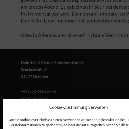
am ersten Abend. Es gab einen Friseur bei dem si
Instrumental von zwei Damen und im späteren Ve
Dunkelheit, das mit einer hell aufleuchtenden 8 
Alles in Allem war es eine sehr schöne Veranstal
Heinrich & Reuter Solutions GmbH
Scariastraße 9
01277 Dresden
+49-351-65615776
info@heires.net
Cookie-Zustimmung verwalten
Um ein optimales Erlebnis zu bieten, verwenden wir Technologien wie Cookies, 
Geräteinformationen zu speichern und/oder darauf zuzugreifen. Wenn Sie dies