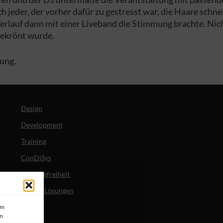
ch jeder, der vorher dafür zu gestresst war, die Haare schn
rlauf dann mit einer Liveband die Stimmung brachte. Nich
gekrönt wurde.
tung.
Design
Development
Training
ConDiSys
Barrierefreiheit
Mobile Lösungen
um
en