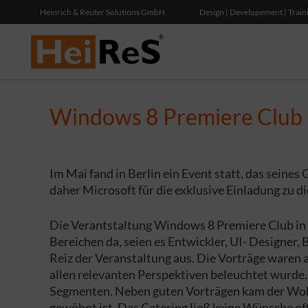
Heinrich & Reuter Solutions GmbH
Design | Developement | Train
Windows 8 Premiere Club
Im Mai fand in Berlin ein Event statt, das seine
daher Microsoft für die exklusive Einladung zu 
Die Verantstaltung Windows 8 Premiere Club in B
Bereichen da, seien es Entwickler, UI- Designe
Reiz der Veranstaltung aus. Die Vorträge waren
allen relevanten Perspektiven beleuchtet wurde.
Segmenten. Neben guten Vorträgen kam der Wohlf
gewöhnt ist. Das Catering ließ keine Wünsche of