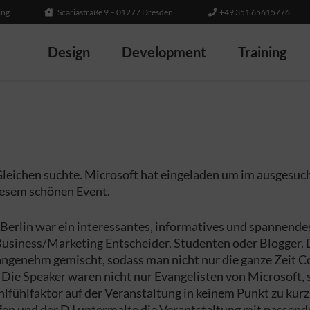
ing
Scariastraße 9 – 01277 Dresden
+49 351 65615776
Design
Development
Training
s Gleichen suchte. Microsoft hat eingeladen um im ausgesuc
diesem schönen Event.
erlin war ein interessantes, informatives und spannendes 
r, Business/Marketing Entscheider, Studenten oder Blogge
 angenehm gemischt, sodass man nicht nur die ganze Zeit
 Die Speaker waren nicht nur Evangelisten von Microsoft,
ühlfaktor auf der Veranstaltung in keinem Punkt zu kurz
fen und der DJ untermalte die Verantstaltung mit passend