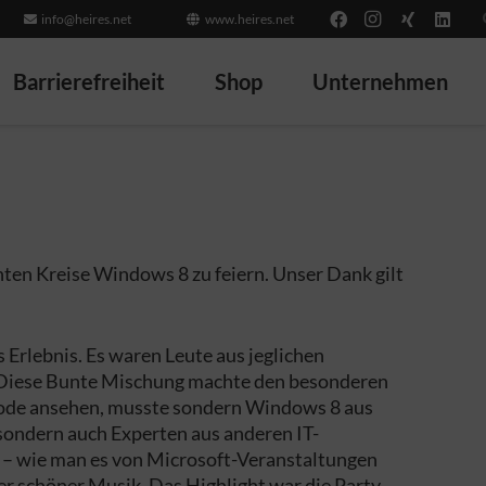
info@heires.net
www.heires.net
Barrierefreiheit
Shop
Unternehmen
hten Kreise Windows 8 zu feiern. Unser Dank gilt
Erlebnis. Es waren Leute aus jeglichen
r. Diese Bunte Mischung machte den besonderen
 Code ansehen, musste sondern Windows 8 aus
 sondern auch Experten aus anderen IT-
 – wie man es von Microsoft-Veranstaltungen
er schöner Musik. Das Highlight war die Party