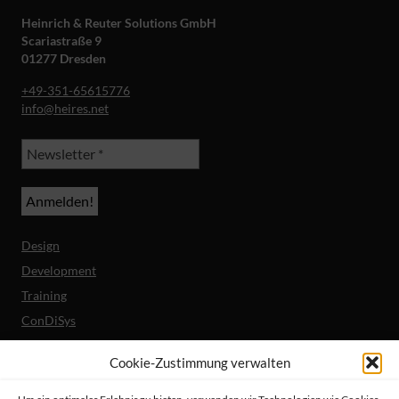
Heinrich & Reuter Solutions GmbH
Scariastraße 9
01277 Dresden
+49-351-65615776
info@heires.net
Design
Development
Training
ConDiSys
Barrierefreiheit
Cookie-Zustimmung verwalten
Mobile Lösungen