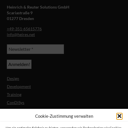
Heinrich & Reuter Solutions GmbH
Scariastraße 9
01277 Dresden
+49-351-65615776
info@heires.net
Design
Development
Training
ConDiSys
Barrierefreiheit
Cookie-Zustimmung verwalten
Mobile Lösungen
Um ein optimales Erlebnis zu bieten, verwenden wir Technologien wie Cookies,