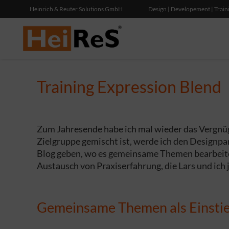
Heinrich & Reuter Solutions GmbH
Design | Developement | Train
Training Expression Blend
Zum Jahresende habe ich mal wieder das Vergnüg
Zielgruppe gemischt ist, werde ich den Design
Blog geben, wo es gemeinsame Themen bearbeitet 
Austausch von Praxiserfahrung, die Lars und ich 
Gemeinsame Themen als Einsti