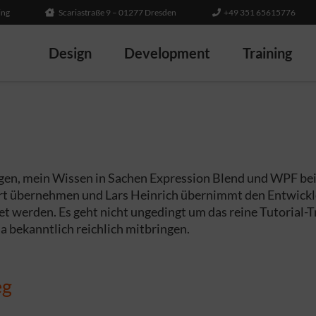
ing
Scariastraße 9 – 01277 Dresden
+49 351 65615776
Design
Development
Training
en, mein Wissen in Sachen Expression Blend und WPF bei 
part übernehmen und Lars Heinrich übernimmt den Entwick
werden. Es geht nicht ungedingt um das reine Tutorial-Tra
ja bekanntlich reichlich mitbringen.
eg