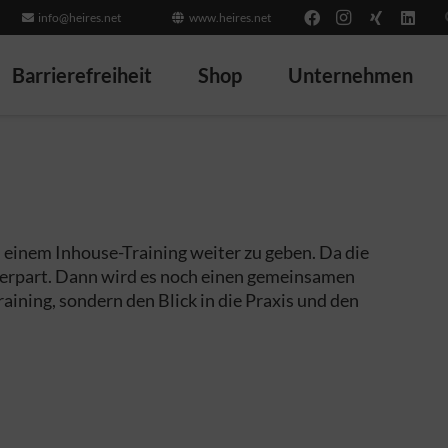
info@heires.net
www.heires.net
Barrierefreiheit
Shop
Unternehmen
einem Inhouse-Training weiter zu geben. Da die
lerpart. Dann wird es noch einen gemeinsamen
ining, sondern den Blick in die Praxis und den