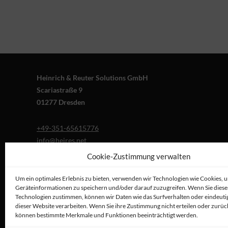
Heinrich & Reuter Solutions GmbH
Scariastraße 9
01277 Dresden
+49-351-65615776
info@heires.net
Cookie-Zustimmung verwalten
Um ein optimales Erlebnis zu bieten, verwenden wir Technologien wie Cookies, 
Geräteinformationen zu speichern und/oder darauf zuzugreifen. Wenn Sie dies
Technologien zustimmen, können wir Daten wie das Surfverhalten oder eindeutig
dieser Website verarbeiten. Wenn Sie ihre Zustimmung nicht erteilen oder zurüc
können bestimmte Merkmale und Funktionen beeinträchtigt werden.