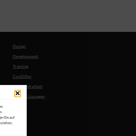
Design
Development
Training
ConDiSys
Barrierefreiheit
Mobile Lösungen
um
en
e IDs auf
kziehen,