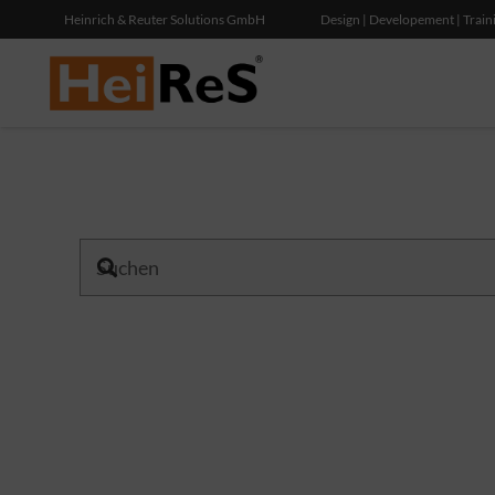
Heinrich & Reuter Solutions GmbH
Design | Developement | Train