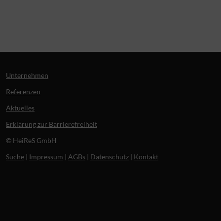
Unternehmen
Referenzen
Aktuelles
Erklärung zur Barrierefreiheit
© HeiReS GmbH
Suche
|
Impressum
|
AGBs
|
Datenschutz
|
Kontakt