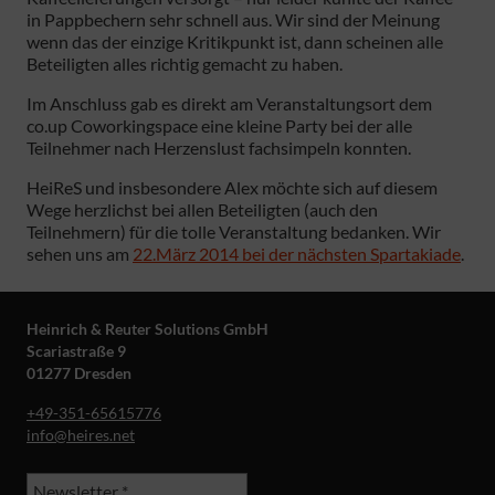
in Pappbechern sehr schnell aus. Wir sind der Meinung
wenn das der einzige Kritikpunkt ist, dann scheinen alle
Beteiligten alles richtig gemacht zu haben.
Im Anschluss gab es direkt am Veranstaltungsort dem
co.up Coworkingspace eine kleine Party bei der alle
Teilnehmer nach Herzenslust fachsimpeln konnten.
HeiReS und insbesondere Alex möchte sich auf diesem
Wege herzlichst bei allen Beteiligten (auch den
Teilnehmern) für die tolle Veranstaltung bedanken. Wir
sehen uns am
22.März 2014 bei der nächsten Spartakiade
.
Heinrich & Reuter Solutions GmbH
Scariastraße 9
01277 Dresden
+49-351-65615776
info@heires.net