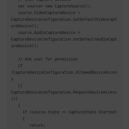
   var source= new CaptureSource();

   source.VideoCaptureDevice = 
CaptureDeviceConfiguration.GetDefaultVideoCapt
ureDevice();

   source.AudioCaptureDevice = 
CaptureDeviceConfiguration.GetDefaultAudioCapt
ureDevice();

   // Ask user for permission

   if 
(CaptureDeviceConfiguration.AllowedDeviceAcces
s

   || 
CaptureDeviceConfiguration.RequestDeviceAccess
())

   {

     if (source.State == CaptureState.Started)

     {

        return;
