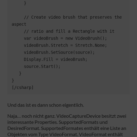
     }

     // Create video brush that preserves the 
aspect

     // ratio and fill a Rectangle with it

     var videoBrush = new VideoBrush();

     videoBrush.Stretch = Stretch.None;

     videoBrush.SetSource(source);

     Display.Fill = videoBrush;

     source.Start();

   }

}

[/csharp]
Und das ist es dann schon eigentlich.
Naja… noch nicht ganz. VideoCaptureDevice besitzt zwei
interessante Properties. SupportedFormats und
DesiredFormat. SupportedFormates enthält eine Liste an
Objekten vom Type VideoFormat. VideoFormat enthält