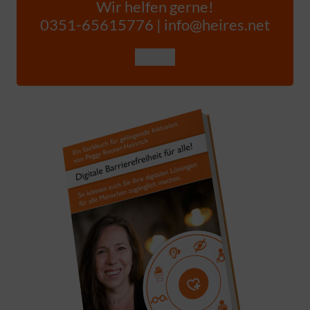
Wir helfen gerne!
0351-65615776 | info@heires.net