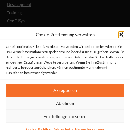
Development
Training
ConDiSys
Barrierefreiheit
Cookie-Zustimmung verwalten
Mobile Lösungen
Um ein optimales Erlebnis zu bieten, verwenden wir Technologien wie Cookies,
um Geräteinformationen zu speichern und/oder darauf zuzugreifen. Wenn Sie
Unternehmen
diesen Technologien zustimmen, können wir Daten wie das Surfverhalten oder
Referenzen
eindeutige IDs auf dieser Website verarbeiten. Wenn Sie ihre Zustimmung
nicht erteilen oder zurückziehen, können bestimmte Merkmale und
Aktuelles
Funktionen beeinträchtigt werden.
Erklärung zur Barrierefreiheit
© HeiReS GmbH
Akzeptieren
Suche
|
Impressum
|
AGBs
|
Datenschutz
|
Kontakt
Ablehnen
Einstellungen ansehen
Cookie-Richtlinie
Datenschutzerklärung
Impressum