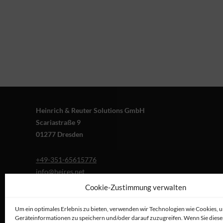
Heinrich & Reuter Solutions GmbH
Scariastraße 9
01277 Dresden
+49-351-65615776
info@heires.net
Cookie-Zustimmung verwalten
Um ein optimales Erlebnis zu bieten, verwenden wir Technologien wie Cookies, 
Geräteinformationen zu speichern und/oder darauf zuzugreifen. Wenn Sie dies