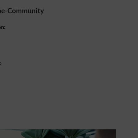
ine-Community
en:
o