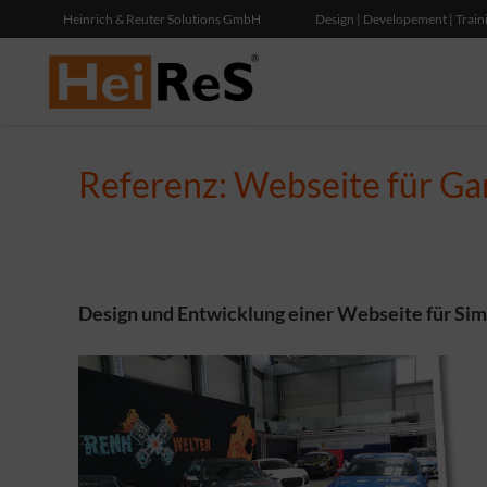
Heinrich & Reuter Solutions GmbH
Design | Developement | Train
Referenz: Webseite für Ga
Design und Entwicklung einer Webseite für S