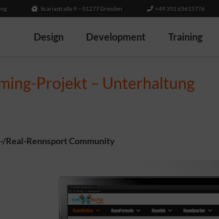
ing
Scariastraße 9 – 01277 Dresden
+49 351 65615776
Design
Development
Training
ming-Projekt – Unterhaltung
im-/Real-Rennsport Community