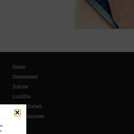
Design
Development
Training
ConDiSys
Barrierefreiheit
Mobile Lösungen
um
en