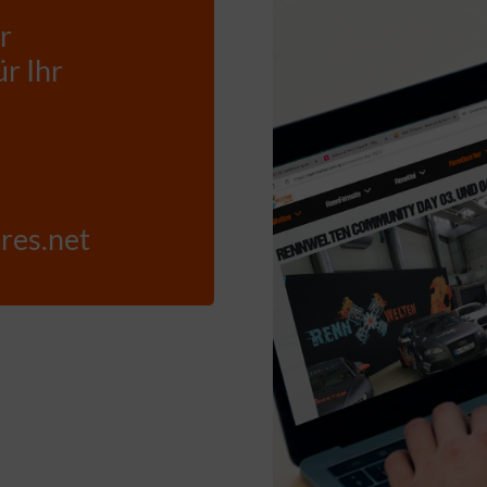
r
r Ihr
res.net