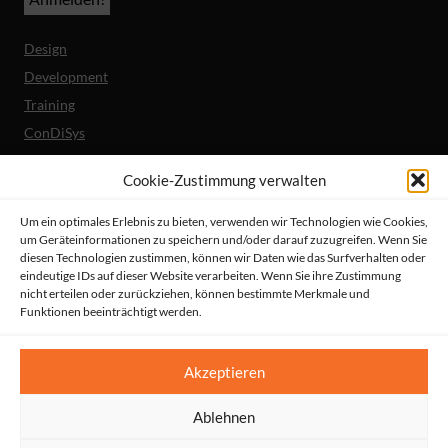
Design
Development
Training
ConDiSys
Barrierefreiheit
Cookie-Zustimmung verwalten
Mobile Lösungen
Um ein optimales Erlebnis zu bieten, verwenden wir Technologien wie Cookies,
um Geräteinformationen zu speichern und/oder darauf zuzugreifen. Wenn Sie
Unternehmen
diesen Technologien zustimmen, können wir Daten wie das Surfverhalten oder
Referenzen
eindeutige IDs auf dieser Website verarbeiten. Wenn Sie ihre Zustimmung
nicht erteilen oder zurückziehen, können bestimmte Merkmale und
Aktuelles
Funktionen beeinträchtigt werden.
Erklärung zur Barrierefreiheit
© HeiReS GmbH
Akzeptieren
Suche
|
Impressum
|
AGBs
|
Datenschutz
|
Kontakt
Ablehnen