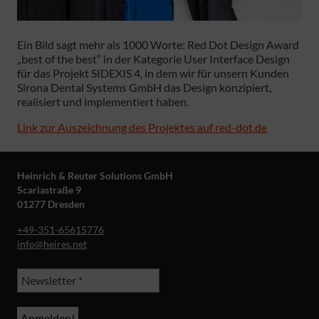
Ein Bild sagt mehr als 1000 Worte: Red Dot Design Award
„best of the best“ in der Kategorie User Interface Design
für das Projekt SIDEXIS 4, in dem wir für unsern Kunden
Sirona Dental Systems GmbH das Design konzipiert,
realisiert und implementiert haben.
Link zur Auszeichnung des Projektes auf red-dot.de
Heinrich & Reuter Solutions GmbH
Scariastraße 9
01277 Dresden
+49-351-65615776
info@heires.net