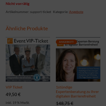
Nicht vorrätig
Artikelnummer:
support-ticket
Kategorie:
Angebote
Ähnliche Produkte
ANGEBOT!
VIP Ticket
1stündige
Expertenberatung zu Ihrer
49,50
€
digitalen Barrierefreiheit
inkl. 19 % MwSt.
148,75
€