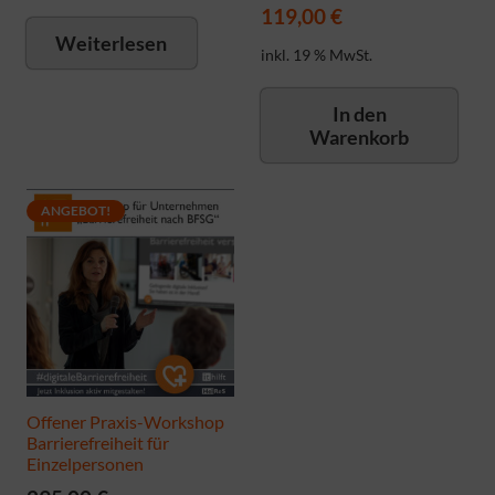
Ursprünglicher
119,00
€
Preis
Aktueller
Weiterlesen
inkl. 19 % MwSt.
war:
Preis
148,75 €
ist:
In den
119,00 €.
Warenkorb
ANGEBOT!
Offener Praxis-Workshop
Barrierefreiheit für
Einzelpersonen