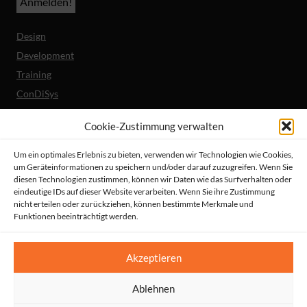
Design
Development
Training
ConDiSys
Barrierefreiheit
Cookie-Zustimmung verwalten
Mobile Lösungen
Um ein optimales Erlebnis zu bieten, verwenden wir Technologien wie Cookies,
um Geräteinformationen zu speichern und/oder darauf zuzugreifen. Wenn Sie
Unternehmen
diesen Technologien zustimmen, können wir Daten wie das Surfverhalten oder
Referenzen
eindeutige IDs auf dieser Website verarbeiten. Wenn Sie ihre Zustimmung
nicht erteilen oder zurückziehen, können bestimmte Merkmale und
Aktuelles
Funktionen beeinträchtigt werden.
Erklärung zur Barrierefreiheit
© HeiReS GmbH
Akzeptieren
Suche
|
Impressum
|
AGBs
|
Datenschutz
|
Kontakt
Ablehnen