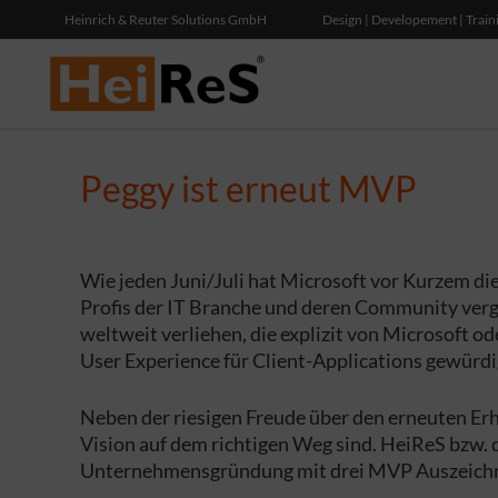
Heinrich & Reuter Solutions GmbH
Design | Developement | Train
Peggy ist erneut MVP
Wie jeden Juni/Juli hat Microsoft vor Kurzem d
Profis der IT Branche und deren Community verg
weltweit verliehen, die explizit von Microsoft
User Experience für Client-Applications gewürdi
Neben der riesigen Freude über den erneuten Erha
Vision auf dem richtigen Weg sind. HeiReS bzw. d
Unternehmensgründung mit drei MVP Auszeichnun