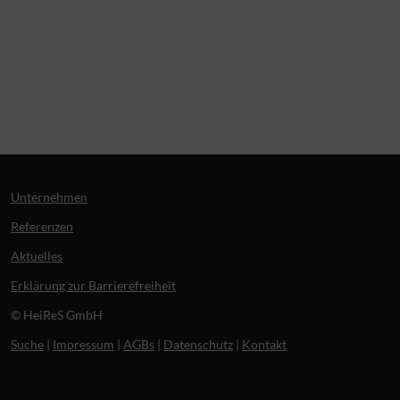
Unternehmen
Referenzen
Aktuelles
Erklärung zur Barrierefreiheit
© HeiReS GmbH
Suche
|
Impressum
|
AGBs
|
Datenschutz
|
Kontakt