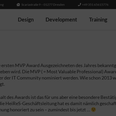
ing
Scariastraße 9 – 01277 Dresden
+49 351 65615776
Design
Development
Training
ie ersten MVP Award Ausgezeichneten des Jahres bekanntge
eben wird. Die MVP ( = Most Valuable Professional) Award
 oder der IT Community nominiert werden. Wie schon 2013
gt.
lt des Awards ist das für uns aber eine besondere Bestäti
ie HeiReS-Geschäftsleitung hat es damit nämlich geschafft
g honoriert zu sein – zumindest bis jetzt …