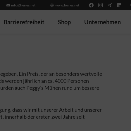
info@heires.net
www.heires.net
Barrierefreiheit
Shop
Unternehmen
geben. Ein Preis, der an besonders wertvolle
s werden jährlich an ca. 4000 Personen
 wurden auch Peggy’s Mühen rund um bessere
gung, dass wir mit unserer Arbeit und unserer
, innerhalb der ersten zwei Jahre seit