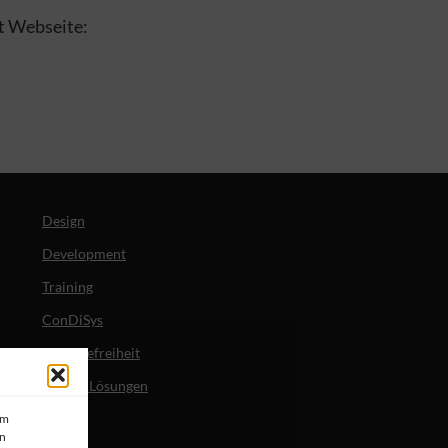
t Webseite:
Design
Development
Training
ConDiSys
Barrierefreiheit
Mobile Lösungen
um
en