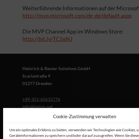
Weiterführende Informationen auf der Microsof
http://mvp.microsoft.com/de-de/default.aspx
Die MVP Channel App im Windows Store:
http://bit.ly/TC5xNJ
Heinrich & Reuter Solutions GmbH
Scariastraße 9
01277 Dresden
+49-351-65615776
info@heires.net
Cookie-Zustimmung verwalten
Um ein optimales Erlebnis zu bieten, verwenden wir Technologien wie Cookies, 
Geräteinformationen zu speichern und/oder darauf zuzugreifen. Wenn Sie dies