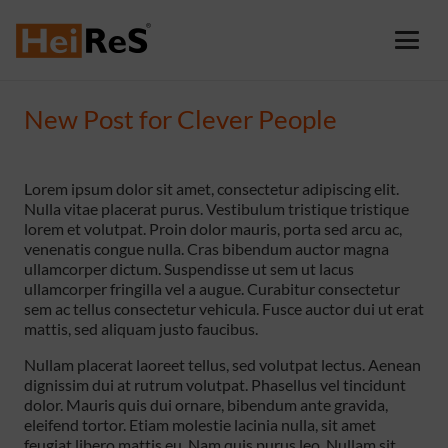
New Post for Clever People
Lorem ipsum dolor sit amet, consectetur adipiscing elit.
Nulla vitae placerat purus. Vestibulum tristique tristique
lorem et volutpat. Proin dolor mauris, porta sed arcu ac,
venenatis congue nulla. Cras bibendum auctor magna
ullamcorper dictum. Suspendisse ut sem ut lacus
ullamcorper fringilla vel a augue. Curabitur consectetur
sem ac tellus consectetur vehicula. Fusce auctor dui ut erat
mattis, sed aliquam justo faucibus.
Nullam placerat laoreet tellus, sed volutpat lectus. Aenean
dignissim dui at rutrum volutpat. Phasellus vel tincidunt
dolor. Mauris quis dui ornare, bibendum ante gravida,
eleifend tortor. Etiam molestie lacinia nulla, sit amet
feugiat libero mattis eu. Nam quis purus leo. Nullam sit