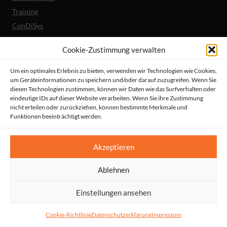
Training
ConDiSys
Barrierefreiheit
Cookie-Zustimmung verwalten
Mobile Lösungen
Um ein optimales Erlebnis zu bieten, verwenden wir Technologien wie Cookies,
um Geräteinformationen zu speichern und/oder darauf zuzugreifen. Wenn Sie
Unternehmen
diesen Technologien zustimmen, können wir Daten wie das Surfverhalten oder
Referenzen
eindeutige IDs auf dieser Website verarbeiten. Wenn Sie ihre Zustimmung
nicht erteilen oder zurückziehen, können bestimmte Merkmale und
Aktuelles
Funktionen beeinträchtigt werden.
Erklärung zur Barrierefreiheit
© HeiReS GmbH
Akzeptieren
Suche
|
Impressum
|
AGBs
|
Datenschutz
|
Kontakt
Ablehnen
Einstellungen ansehen
Cookie-Richtlinie
Datenschutzerklärung
Impressum