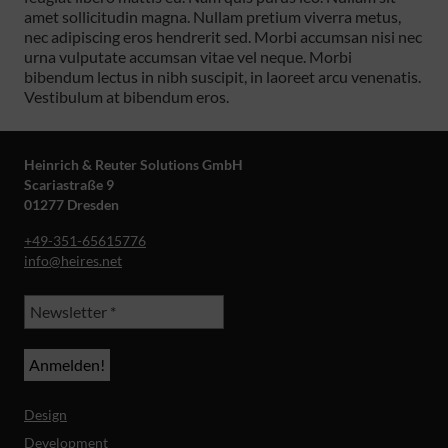
amet sollicitudin magna. Nullam pretium viverra metus,
nec adipiscing eros hendrerit sed. Morbi accumsan nisi nec
urna vulputate accumsan vitae vel neque. Morbi
bibendum lectus in nibh suscipit, in laoreet arcu venenatis.
Vestibulum at bibendum eros.
Heinrich & Reuter Solutions GmbH
Scariastraße 9
01277 Dresden
+49-351-65615776
info@heires.net
Design
Development