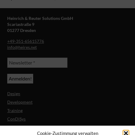
Heinrich & Reuter Solutions GmbH
Scariastraße 9
01277 Dresden
+49-351-65615776
info@heires.net
Design
Development
Training
ConDiSys
Barrierefreiheit
Cookie-Zustimmung verwalten