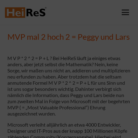
MVP mal 2 hoch 2 = Peggy und Lars
M V P * 2 ^ 2 = P + L ? Bei HeiReS läuft ja einiges etwas
anders, aber jetzt selbst die Mathematik? Nein, keine
Sorge, wir maßen uns nicht an, addieren und multiplizieren
neu erfunden zu haben. Aber trotzdem hat die seltsam
anmutende Formel M V P * 2 ^ 2 = P + L für uns Sinn und
ist uns sogar besonders wichtig. Dahinter verbirgt sich
nämlich die Information, dass Peggy und Lars beide nun
zum zweiten Mal in Folge von Microsoft mit der begehrten
MVP ( = „Most Valuable Professional“) Ehrung
ausgezeichnet wurden.
Microsoft verleiht alljährlich an etwa 4000 Entwickler,
Designer und IT-Pros aus der knapp 100 Millionen Köpfe
zählenden Community (Konzernangabe). Hierbei wird