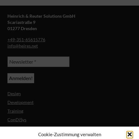
Heinrich & Reuter Solutions GmbH
Scariastraße 9
01277 Dresden
+49-351-65615776
info@heires.net
Design
Development
Training
ConDiSys
Barrierefreiheit
Cookie-Zustimmung verwalten
Mobile Lösungen