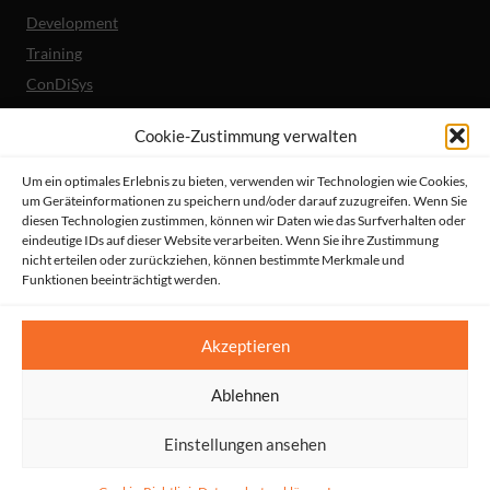
Development
Training
ConDiSys
Barrierefreiheit
Cookie-Zustimmung verwalten
Mobile Lösungen
Um ein optimales Erlebnis zu bieten, verwenden wir Technologien wie Cookies,
um Geräteinformationen zu speichern und/oder darauf zuzugreifen. Wenn Sie
Unternehmen
diesen Technologien zustimmen, können wir Daten wie das Surfverhalten oder
Referenzen
eindeutige IDs auf dieser Website verarbeiten. Wenn Sie ihre Zustimmung
nicht erteilen oder zurückziehen, können bestimmte Merkmale und
Aktuelles
Funktionen beeinträchtigt werden.
Erklärung zur Barrierefreiheit
© HeiReS GmbH
Akzeptieren
Suche
|
Impressum
|
AGBs
|
Datenschutz
|
Kontakt
Ablehnen
Einstellungen ansehen