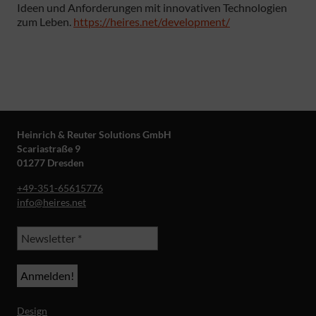
Ideen und Anforderungen mit innovativen Technologien
zum Leben.
https://heires.net/development/
Heinrich & Reuter Solutions GmbH
Scariastraße 9
01277 Dresden
+49-351-65615776
info@heires.net
Design