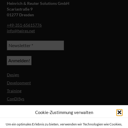
Heinrich & Reuter Solutions GmbH
Scariastraße 9
01277 Dresden
+49-351-65615776
info@heires.net
Design
Development
Training
ConDiSys
Barrierefreiheit
Cookie-Zustimmung verwalten
Mobile Lösungen
Um ein optimales Erlebnis zu bieten, verwenden wir Technologien wie Cookies,