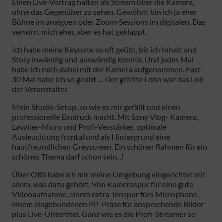
Einen Live-Vortrag halten als Stream über die Kamera,
ohne das Gegenüber zu sehen. Gewöhnt bin ich ja eher
Bühne im analgoen oder Zoom-Sessions im digitalen. Das
verwirrt mich eher, aber es hat geklappt.
Ich habe meine Keynote so oft geübt, bis ich Inhalt und
Story inwändig und auswändig konnte. Und jedes Mal
habe ich mich dabei mit der Kamera aufgenommen. Fast
30 Mal habe ich so geübt … Der größte Lohn war das Lob
der Veranstalter.
Mein Studio-Setup, so wie es mir gefällt und einen
professionelle Eindruck macht. Mit Sony Vlog- Kamera,
Lavalier-Micro und Profi-Verstärker, optimale
Ausleuchtung frontal und als Hintergrund eine
hautfreundlichen Greyscreen. Ein schöner Rahmen für ein
schönes Thema darf schon sein. J
Über OBS habe ich mir meine Umgebung eingerichtet mit
allem, was dazu gehört. Von Kameraspur für eine gute
Videoaufnahme, einem extra Tonspur fürs Microphone,
einem eingebundenen PP-Präse für ansprechende Bilder
plus Live-Untertitel. Ganz wie es die Profi-Streamer so