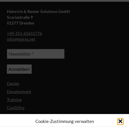
Heinrich & Reuter Solutions GmbH
Scariastraße 9
01277 Dresden
+49-351-65615776
info@heires.net
Design
Development
Training
ConDiSys
Barrierefreiheit
Cookie-Zustimmung verwalten
Mobile Lösungen