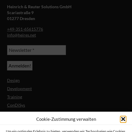
Heinrich & Reuter Solutions GmbH
Scariastraße 9
01277 Dresden
+49-351-65615776
info@heires.net
Design
Development
Training
ConDiSys
Barrierefreiheit
Cookie-Zustimmung verwalten
Mobile Lösungen
Um ein optimales Erlebnis zu bieten, verwenden wir Technologien wie Cookies,