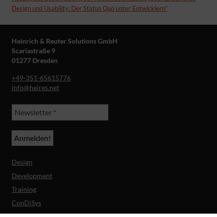
Design und Usability: Der Status Quo unter Entwicklern“
Heinrich & Reuter Solutions GmbH
Scariastraße 9
01277 Dresden
+49-351-65615776
info@heires.net
Design
Development
Training
ConDiSys
Barrierefreiheit