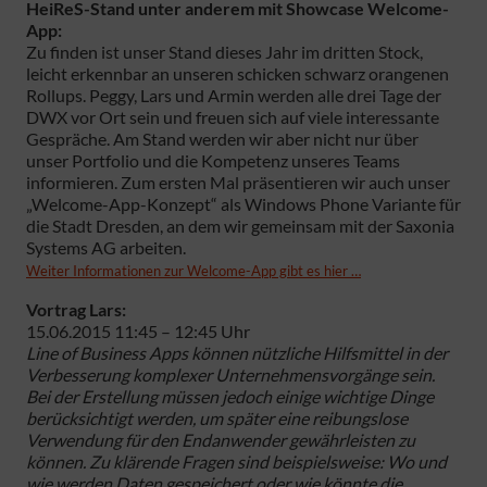
HeiReS-Stand unter anderem mit Showcase Welcome-
App:
Zu finden ist unser Stand dieses Jahr im dritten Stock,
leicht erkennbar an unseren schicken schwarz orangenen
Rollups. Peggy, Lars und Armin werden alle drei Tage der
DWX vor Ort sein und freuen sich auf viele interessante
Gespräche. Am Stand werden wir aber nicht nur über
unser Portfolio und die Kompetenz unseres Teams
informieren. Zum ersten Mal präsentieren wir auch unser
„Welcome-App-Konzept“ als Windows Phone Variante für
die Stadt Dresden, an dem wir gemeinsam mit der Saxonia
Systems AG arbeiten.
Weiter Informationen zur Welcome-App gibt es hier …
Vortrag Lars:
15.06.2015 11:45 – 12:45 Uhr
Line of Business Apps können nützliche Hilfsmittel in der
Verbesserung komplexer Unternehmensvorgänge sein.
Bei der Erstellung müssen jedoch einige wichtige Dinge
berücksichtigt werden, um später eine reibungslose
Verwendung für den Endanwender gewährleisten zu
können. Zu klärende Fragen sind beispielsweise: Wo und
wie werden Daten gespeichert oder wie könnte die