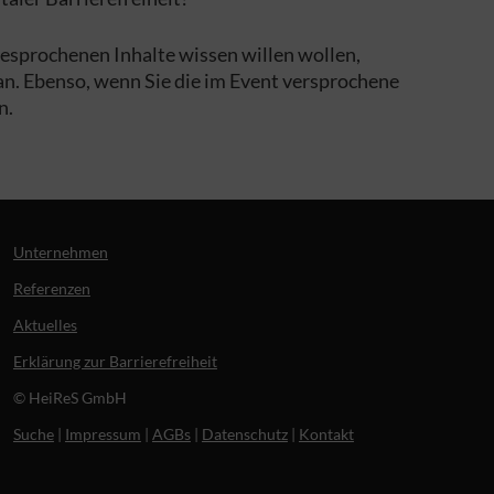
esprochenen Inhalte wissen willen wollen,
an. Ebenso, wenn Sie die im Event versprochene
n.
Unternehmen
Referenzen
Aktuelles
Erklärung zur Barrierefreiheit
© HeiReS GmbH
Suche
|
Impressum
|
AGBs
|
Datenschutz
|
Kontakt