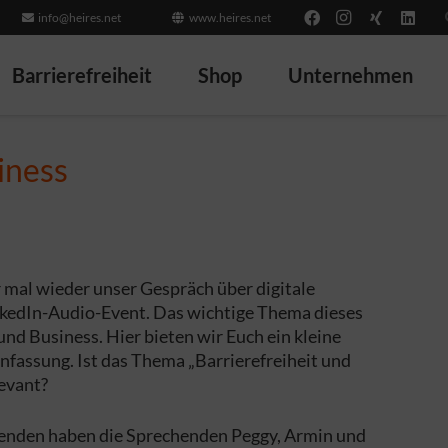
info@heires.net
www.heires.net
Barrierefreiheit
Shop
Unternehmen
iness
mal wieder unser Gespräch über digitale
inkedIn-Audio-Event. Das wichtige Thema dieses
und Business. Hier bieten wir Euch ein kleine
assung. Ist das Thema „Barrierefreiheit und
levant?
enden haben die Sprechenden Peggy, Armin und