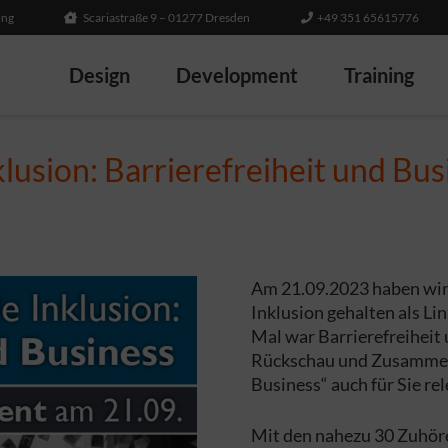
ing
Scariastraße 9 – 01277 Dresden
+49 351 65615776
Design
Development
Training
klusion: Barrierefreiheit und Bus
Am 21.09.2023 haben wir 
Inklusion gehalten als L
Mal war Barrierefreiheit 
Rückschau und Zusammenf
Business“ auch für Sie re
Mit den nahezu 30 Zuhör