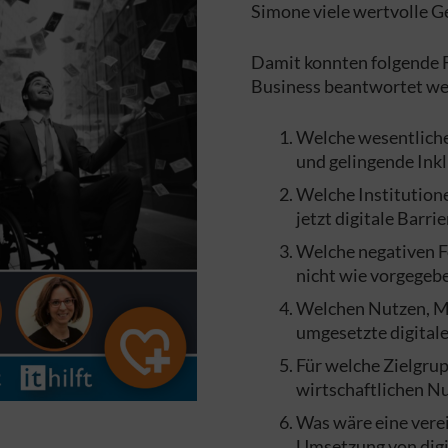
Simone viele wertvolle G
Damit konnten folgende F
Business beantwortet we
Welche wesentlichen
und gelingende Ink
Welche Institution
jetzt digitale Barri
Welche negativen Fo
nicht wie vorgegeb
Welchen Nutzen, Me
umgesetzte digitale
Für welche Zielgrup
wirtschaftlichen N
Was wäre eine verei
Umsetzung von digit