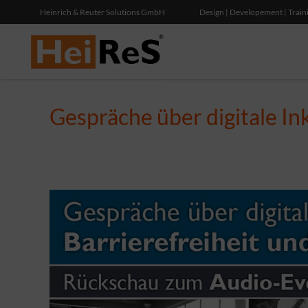
Heinrich & Reuter Solutions GmbH
Design | Developement | Train
Gespräche über digitale In