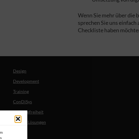
Wenn Sie mehr über die b
sprechen Sie uns einfach 
Checkliste haben möchte
Design
Development
Training
ConDiSys
Barrierefreiheit
Mobile Lösungen
um
en