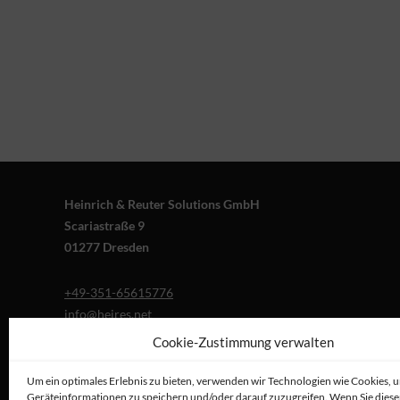
Heinrich & Reuter Solutions GmbH
Scariastraße 9
01277 Dresden
+49-351-65615776
info@heires.net
Cookie-Zustimmung verwalten
Um ein optimales Erlebnis zu bieten, verwenden wir Technologien wie Cookies, 
Geräteinformationen zu speichern und/oder darauf zuzugreifen. Wenn Sie dies