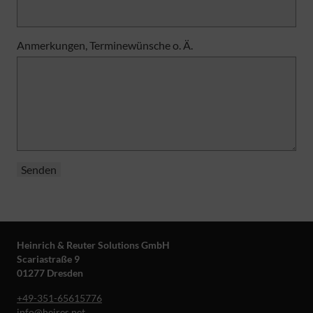
Anmerkungen, Terminewünsche o. Ä.
Bitte lasse dieses Feld leer.
Bitte lasse dieses Feld leer.
Heinrich & Reuter Solutions GmbH
Scariastraße 9
01277 Dresden
+49-351-65615776
info@heires.net