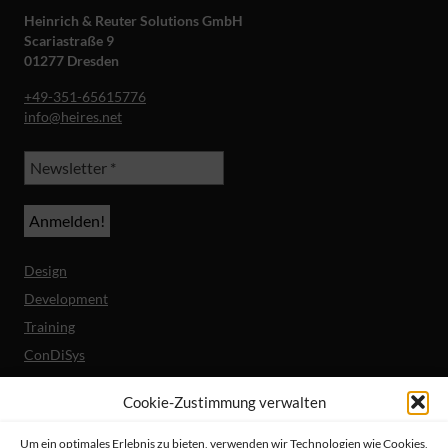
Heinrich & Reuter Solutions GmbH
Scariastraße 9
01277 Dresden
+49-351-65615776
info@heires.net
Design
Development
Training
ConDiSys
Barrierefreiheit
Cookie-Zustimmung verwalten
Mobile Lösungen
Um ein optimales Erlebnis zu bieten, verwenden wir Technologien wie Cookies,