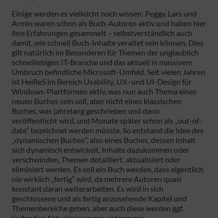
Einige werden es vielleicht noch wissen: Peggy, Lars und
Armin waren schon als Buch-Autoren aktiv und haben hier
ihre Erfahrungen gesammelt – selbstverständlich auch
damit, wie schnell Buch-Inhalte veraltet sein können. Dies
gilt natürlich im Besonderen für Themen der unglaublich
schnelllebigen IT-Branche und das aktuell in massivem
Umbruch befindliche Microsoft-Umfeld. Seit vielen Jahren
ist HeiReS im Bereich Usability, UX- und UI-Design für
Windows-Plattformen aktiv, was nun auch Thema eines
neuen Buches sein soll, aber nicht eines klassischen
Buches, was jahrelang geschrieben und dann
veröffentlicht wird, und Monate später schon als „out-of-
date“ bezeichnet werden müsste. So entstand die Idee des
„dynamischen Buches“, also eines Buches, dessen Inhalt
sich dynamisch entwickelt, Inhalte dazukommen oder
verschwinden, Themen detailliert, aktualisiert oder
eliminiert werden. Es soll ein Buch werden, dass eigentlich
nie wirklich „fertig“ wird, da mehrere Autoren quasi
konstant daran weiterarbeiten. Es wird in sich
geschlossene und als fertig anzusehende Kapitel und
Themenbereiche geben, aber auch diese werden ggf.
laufenden Aktualisierungen unterzogen.