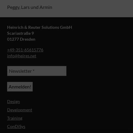
Peggy, Lars und Armin
Heinrich & Reuter Solutions GmbH
Scariastraße 9
01277 Dresden
+49-351-65615776
info@heires.net
Design
Development
Training
ConDiSys