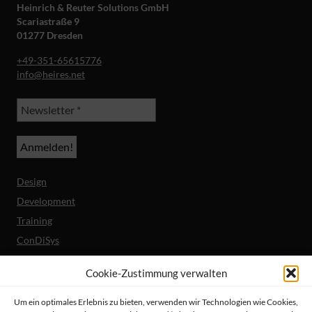
Heinrich & Reuter Solutions GmbH
Scariastraße 9
01277 Dresden
+49-351-65615776
info@heires.net
Design
Development
Training
ConDiSys
Barrierefreiheit
Cookie-Zustimmung verwalten
Mobile Lösungen
Um ein optimales Erlebnis zu bieten, verwenden wir Technologien wie Cookies,