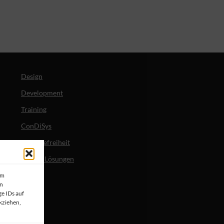
Design
Development
Training
ConDiSys
Barrierefreiheit
Mobile Lösungen
um
en
e IDs auf
kziehen,