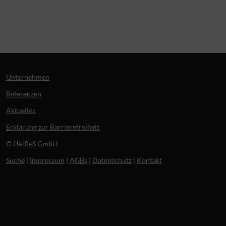
Unternehmen
Referenzen
Aktuelles
Erklärung zur Barrierefreiheit
© HeiReS GmbH
Suche
|
Impressum
|
AGBs
|
Datenschutz
|
Kontakt