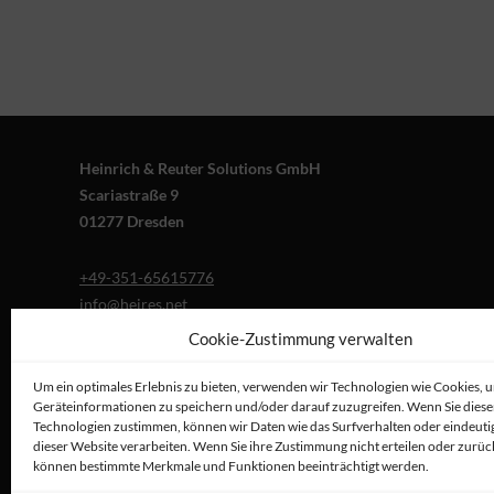
Heinrich & Reuter Solutions GmbH
Scariastraße 9
01277 Dresden
+49-351-65615776
info@heires.net
Cookie-Zustimmung verwalten
Um ein optimales Erlebnis zu bieten, verwenden wir Technologien wie Cookies, 
Geräteinformationen zu speichern und/oder darauf zuzugreifen. Wenn Sie dies
Technologien zustimmen, können wir Daten wie das Surfverhalten oder eindeutig
dieser Website verarbeiten. Wenn Sie ihre Zustimmung nicht erteilen oder zurüc
können bestimmte Merkmale und Funktionen beeinträchtigt werden.