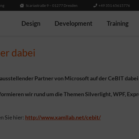
ing
Scariastraße 9 – 01277 Dresden
+49 351 65615776
Design
Development
Training
er dabei
 ausstellender Partner von Microsoft auf der CeBIT dabei
nformieren wir rund um die Themen Silverlight, WPF, Ex
n Sie hier:
http://www.xamllab.net/cebit/