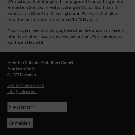
Workshops, Schulungen, Trainings und Consulting in den
Bereichen Software-Entwicklung in Visual Studio und
Expression Blend für Silverlight und WPF an. Auf alles
erhalten Sie die versprochenen 10 % Rabatt.
Also zögern Sie nicht lange, besuchen Sie uns an unserem
Stand in Halle 4 und sprechen Sie uns an. Wir freuen uns
auf Ihren Besuch!
Heinrich & Reuter Solutions GmbH
Scariastraße 9
01277 Dresden
+49-351-65615776
info@heires.net