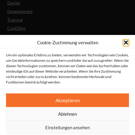
Design
Development
Training
ConDiSys
Barrierefreiheit
Cookie-Zustimmung verwalten
Mobile Lösungen
Um ein optimales Erlebnis zu bieten, verwenden wir Technologien wie Cookies,
um Geräteinformationen zu speichern und/oder darauf zuzugreifen. Wenn Sie
Unternehmen
diesen Technologien zustimmen, können wir Daten wie das Surfverhalten oder
Referenzen
eindeutige IDs auf dieser Website verarbeiten. Wenn Sie ihre Zustimmung
nicht erteilen oder zurückziehen, können bestimmte Merkmale und
Aktuelles
Funktionen beeinträchtigt werden.
Erklärung zur Barrierefreiheit
© HeiReS GmbH
Akzeptieren
Suche
|
Impressum
|
AGBs
|
Datenschutz
|
Kontakt
Ablehnen
Einstellungen ansehen