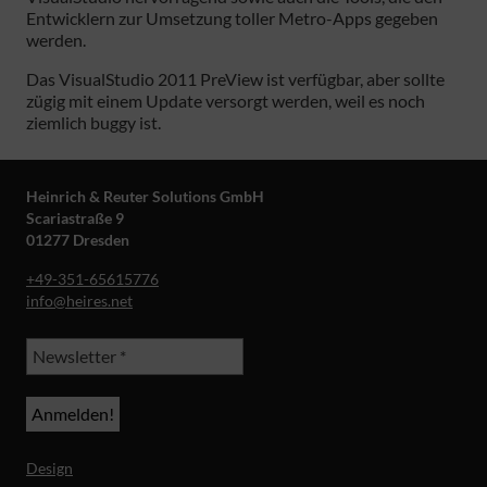
Entwicklern zur Umsetzung toller Metro-Apps gegeben
werden.
Das VisualStudio 2011 PreView ist verfügbar, aber sollte
zügig mit einem Update versorgt werden, weil es noch
ziemlich buggy ist.
Heinrich & Reuter Solutions GmbH
Scariastraße 9
01277 Dresden
+49-351-65615776
info@heires.net
Design