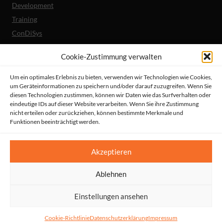
Development
Training
ConDiSys
Barrierefreiheit
Cookie-Zustimmung verwalten
Mobile Lösungen
Um ein optimales Erlebnis zu bieten, verwenden wir Technologien wie Cookies,
um Geräteinformationen zu speichern und/oder darauf zuzugreifen. Wenn Sie
Unternehmen
diesen Technologien zustimmen, können wir Daten wie das Surfverhalten oder
Referenzen
eindeutige IDs auf dieser Website verarbeiten. Wenn Sie ihre Zustimmung
nicht erteilen oder zurückziehen, können bestimmte Merkmale und
Aktuelles
Funktionen beeinträchtigt werden.
Erklärung zur Barrierefreiheit
© HeiReS GmbH
Akzeptieren
Suche
|
Impressum
|
AGBs
|
Datenschutz
|
Kontakt
Ablehnen
Einstellungen ansehen
Cookie-Richtlinie
Datenschutzerklärung
Impressum