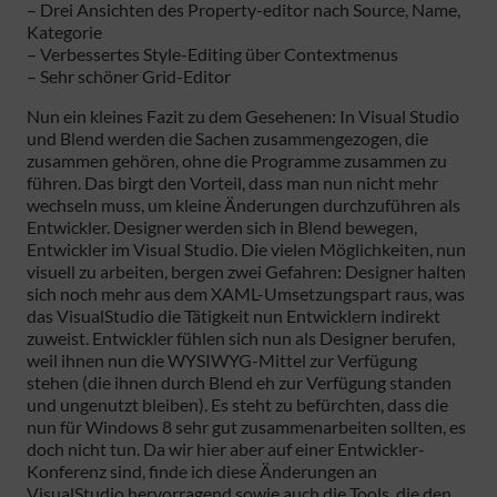
– Drei Ansichten des Property-editor nach Source, Name,
Kategorie
– Verbessertes Style-Editing über Contextmenus
– Sehr schöner Grid-Editor
Nun ein kleines Fazit zu dem Gesehenen: In Visual Studio
und Blend werden die Sachen zusammengezogen, die
zusammen gehören, ohne die Programme zusammen zu
führen. Das birgt den Vorteil, dass man nun nicht mehr
wechseln muss, um kleine Änderungen durchzuführen als
Entwickler. Designer werden sich in Blend bewegen,
Entwickler im Visual Studio. Die vielen Möglichkeiten, nun
visuell zu arbeiten, bergen zwei Gefahren: Designer halten
sich noch mehr aus dem XAML-Umsetzungspart raus, was
das VisualStudio die Tätigkeit nun Entwicklern indirekt
zuweist. Entwickler fühlen sich nun als Designer berufen,
weil ihnen nun die WYSIWYG-Mittel zur Verfügung
stehen (die ihnen durch Blend eh zur Verfügung standen
und ungenutzt bleiben). Es steht zu befürchten, dass die
nun für Windows 8 sehr gut zusammenarbeiten sollten, es
doch nicht tun. Da wir hier aber auf einer Entwickler-
Konferenz sind, finde ich diese Änderungen an
VisualStudio hervorragend sowie auch die Tools, die den