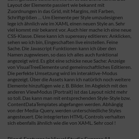
Layout der Elemente passiert wie bekannt mit
Zuordnungen in das Grid, mit Margins, mit Farben,
Schriftgrößen … Um Elemente per Style umzudesignen
lege ich ähnlich wie im XAML einen neuen Style an. Sehr
viel kommt mir bekannt vor. Auch hier mache ich eine neue
CSS-Klasse. Diese kann ich supereasy editieren: Anklicken,
sehen wo ich bin, Eingeschaften live einstellen. Feine
Sache. Die Javascript Funktionen kann ich über den
Namen zugewiesen, so dass ich alles auch funktional
angezeigt wird. Es gibt eine schicke neue Sache: Anzeige
von VisualTreeElemente und gemeinschaftliches Editieren.
Die perfekte Umsetzung wird im interaktive-Modus
angezeigt. Über die Assets kann ich natürlich noch weitere
Elemente hinzufügen wie z. B. Bilder. Im Abgleich mit den
anderen ViewModus (Portrait) ist das Layout nicht mehr
so toll. Das kann man mit entsprechenden Style-Style bzw.
ContentDataTemplates abgefangen werden. Abhängig
von der Media-Query, werden unterschiedliche Styles
angesteuert. Die integrierten HTML-Controls verhalten
sich ebenfalls ähnlich wie die von XAML. Sehr cool !