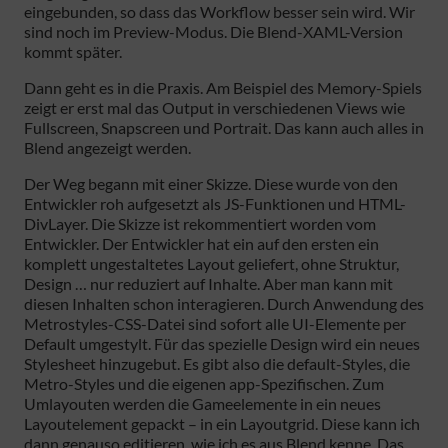
eingebunden, so dass das Workflow besser sein wird. Wir
sind noch im Preview-Modus. Die Blend-XAML-Version
kommt später.
Dann geht es in die Praxis. Am Beispiel des Memory-Spiels
zeigt er erst mal das Output in verschiedenen Views wie
Fullscreen, Snapscreen und Portrait. Das kann auch alles in
Blend angezeigt werden.
Der Weg begann mit einer Skizze. Diese wurde von den
Entwickler roh aufgesetzt als JS-Funktionen und HTML-
DivLayer. Die Skizze ist rekommentiert worden vom
Entwickler. Der Entwickler hat ein auf den ersten ein
komplett ungestaltetes Layout geliefert, ohne Struktur,
Design … nur reduziert auf Inhalte. Aber man kann mit
diesen Inhalten schon interagieren. Durch Anwendung des
Metrostyles-CSS-Datei sind sofort alle UI-Elemente per
Default umgestylt. Für das spezielle Design wird ein neues
Stylesheet hinzugebut. Es gibt also die default-Styles, die
Metro-Styles und die eigenen app-Spezifischen. Zum
Umlayouten werden die Gameelemente in ein neues
Layoutelement gepackt – in ein Layoutgrid. Diese kann ich
dann genauso editieren, wie ich es aus Blend kenne. Das