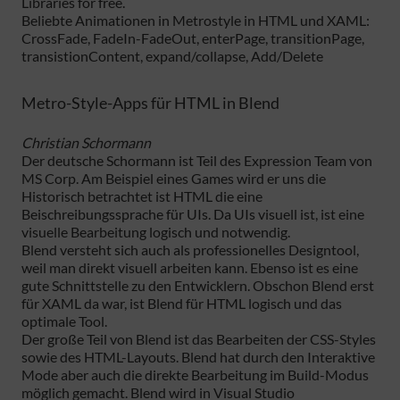
Libraries for free.
Beliebte Animationen in Metrostyle in HTML und XAML:
CrossFade, FadeIn-FadeOut, enterPage, transitionPage,
transistionContent, expand/collapse, Add/Delete
Metro-Style-Apps für HTML in Blend
Christian Schormann
Der deutsche Schormann ist Teil des Expression Team von
MS Corp. Am Beispiel eines Games wird er uns die
Historisch betrachtet ist HTML die eine
Beischreibungssprache für UIs. Da UIs visuell ist, ist eine
visuelle Bearbeitung logisch und notwendig.
Blend versteht sich auch als professionelles Designtool,
weil man direkt visuell arbeiten kann. Ebenso ist es eine
gute Schnittstelle zu den Entwicklern. Obschon Blend erst
für XAML da war, ist Blend für HTML logisch und das
optimale Tool.
Der große Teil von Blend ist das Bearbeiten der CSS-Styles
sowie des HTML-Layouts. Blend hat durch den Interaktive
Mode aber auch die direkte Bearbeitung im Build-Modus
möglich gemacht. Blend wird in Visual Studio