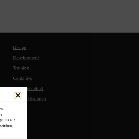
Design
Development
Training
ConDiSys
Barrierefreiheit
Mobile Lösungen
um
en
e IDs auf
kziehen,