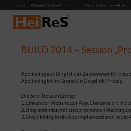
Heinrich & Reuter Solutions GmbH
Design | Developement | Train
BUILD 2014 – Session „Pro
Applinking aus Bing ist das Zauberwort für bess
Applinking ist im Grund ein Deeplink-Prinzip.
Die Schritte zum Erfolg:
1. Linken der Website zur App. Das passiert in 
2. Bing anbinden mit entsprechenden Suchergeb
3. Deeplinking in die App implementieren in die