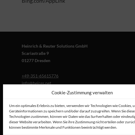
Bing.com/AppLink
Heinrich & Reuter Solutions GmbH
Scariastraße 9
01277 Dresden
+49-351-65615776
info@heires.net
Cookie-Zustimmung verwalten
Um ein optimales Erlebnis zu bieten, verwenden wir Technologien wie Cookies, 
Geräteinformationen zu speichern und/oder darauf zuzugreifen. Wenn Sie dies
Technologien zustimmen, können wir Daten wie das Surfverhalten oder eindeutig
dieser Website verarbeiten. Wenn Sie ihre Zustimmung nicht erteilen oder zurüc
können bestimmte Merkmale und Funktionen beeinträchtigt werden.