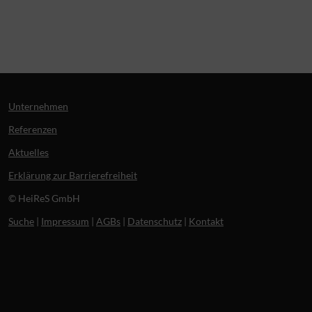
Unternehmen
Referenzen
Aktuelles
Erklärung zur Barrierefreiheit
© HeiReS GmbH
Suche
|
Impressum
|
AGBs
|
Datenschutz
|
Kontakt