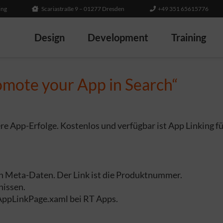
ing
Scariastraße 9 – 01277 Dresden
+49 351 65615776
Design
Development
Training
mote your App in Search“
ere App-Erfolge. Kostenlos und verfügbar ist App Linking
den Meta-Daten. Der Link ist die Produktnummer.
nissen.
 AppLinkPage.xaml bei RT Apps.