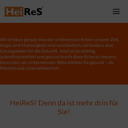
Wir erleben gerade eine der schlimmsten Krisen unserer Zeit.
Angst und Mutlosigkeit sind verständlich, verhindern aber
Lösungsideen für die Zukunft. Jetzt ist es wichtig,
zukunftsorientiert und gesund durch diese Krise zu steuern,
besonders als Unternehmen. Bitte bleiben Sie gesund – als
Mensch und unternehmerisch.
HeiReS! Denn da ist mehr drin für
Sie!