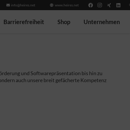
info@heires.net
www.heires.net
Barrierefreiheit
Shop
Unternehmen
förderung und Softwarepräsentation bis hin zu
sondern auch unsere breit gefächerte Kompetenz