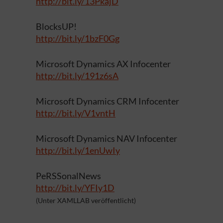
http://bit.ly/13PkajD
BlocksUP!
http://bit.ly/1bzF0Gg
Microsoft Dynamics AX Infocenter
http://bit.ly/191z6sA
Microsoft Dynamics CRM Infocenter
http://bit.ly/V1vntH
Microsoft Dynamics NAV Infocenter
http://bit.ly/1enUwIy
PeRSSonalNews
http://bit.ly/YFIy1D
(Unter XAMLLAB veröffentlicht)