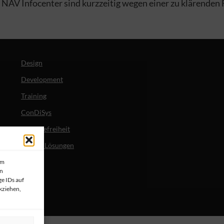
V Infocenter sind kurzzeitig wegen einer zu klärenden Fo
Design
Development
Training
ConDiSys
Barrierefreiheit
Mobile Lösungen
um
en
e IDs auf
kziehen,