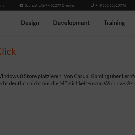
ing
Scariastraße 9 – 01277 Dresden
+49 351 65615776
Design
Development
Training
lick
 Windows 8 Store platzieren. Von Casual Gaming über Lern
cht deutlich nicht nur die Möglichkeiten von Windows 8 