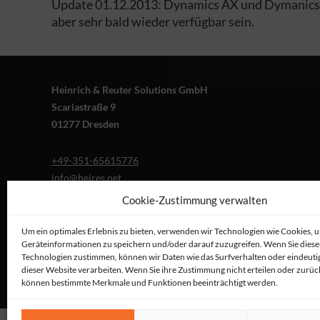
Update 01.12.2013: Dynamics AX und Dymanics NA
aber sehr bald wieder verfügbar sein.
Heinrich & Reuter Solutions GmbH
Scariastraße 9
01277 Dresden
+49-351-65615776
info@heires.net
Cookie-Zustimmung verwalten
Um ein optimales Erlebnis zu bieten, verwenden wir Technologien wie Cookies, 
Geräteinformationen zu speichern und/oder darauf zuzugreifen. Wenn Sie dies
Technologien zustimmen, können wir Daten wie das Surfverhalten oder eindeutig
dieser Website verarbeiten. Wenn Sie ihre Zustimmung nicht erteilen oder zurüc
können bestimmte Merkmale und Funktionen beeinträchtigt werden.