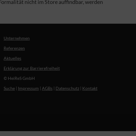
rmalität nicht im Store auffindbar, werden
Unternehmen
Referenzen
Aktuelles
Erklärung zur Barrierefreiheit
© HeiReS GmbH
Suche
|
Impressum
|
AGBs
|
Datenschutz
|
Kontakt